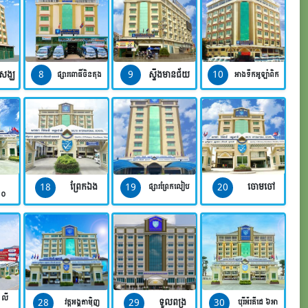
8
9
10
សង្ឃ
ស្ទឹងមានជ័យ
ផ្សារពោធិ៍ចិនតុង
អាងទឹកអូឡាំពិក
18
19
20
ព្រែកឯង
ចោមចៅ
ផ្សារព្រែកលៀប
១០
ី លី
28
29
30
ទួលពង្រ
វត្តអង្គតាម៉ិញ
បុរីអ័រគីដេ ៦អា