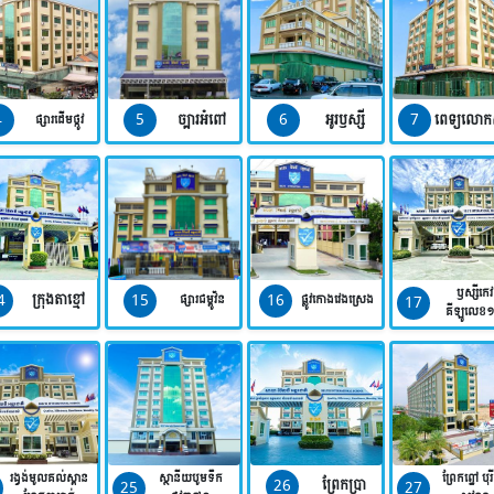
4
5
6
7
ច្បារអំពៅ
អូរឫស្សី
ពេទ្យលោក
ផ្សារដើមថ្កូវ
ឫស្សីកេវ
4
15
16
ក្រុងតាខ្មៅ
17
ផ្សារជម្ពូវ័ន
ផ្លូវកោងវេងស្រេង
គីឡូលេខ
រង្វង់មូលគល់ស្ពាន
ស្ថានីយបូមទឹក
ព្រែកព្នៅ បុរ
26
ព្រែកប្រា
25
27