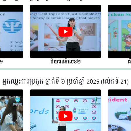
 ១
ជ័យលេភីលេខ​​ ២
ជ
អ្នកឈ្នះការប្រកួត ថ្នាក់ទី ៦ ប្រចាំឆ្នាំ 2025 (លើកទី 21)