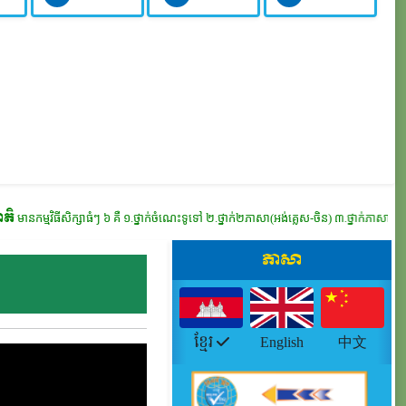
ាធំៗ ៦ គឺ
១.ថ្នាក់ចំណេះទូទៅ ២.ថ្នាក់២ភាសា(អង់គ្លេស-ចិន) ៣.ថ្នាក់ភាសាអង់គ្លេសទូទៅ ៤.ថ្នាក់ភាស
ភាសា
ខ្មែរ
English
中文