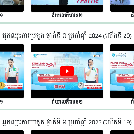
 ១
ជ័យលេភីលេខ​​ ២
ជ
អ្នកឈ្នះការប្រកួត ថ្នាក់ទី ៦ ប្រចាំឆ្នាំ 2024 (លើកទី 20)
 ១
ជ័យលេភីលេខ​​ ២
ជ
អ្នកឈ្នះការប្រកួត ថ្នាក់ទី ៦ ប្រចាំឆ្នាំ 2023 (លើកទី 19)