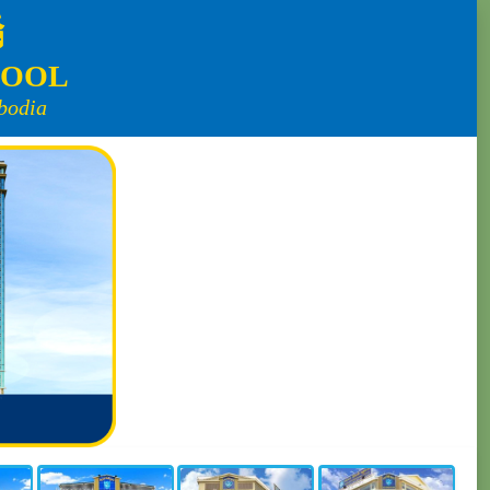
ិ
HOOL
bodia