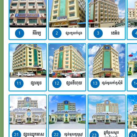
1
2
3
គីរីរម្យ
ដេអិន
ផ្សារទួលទំពូង
11
12
13
1
ផ្សារតូច
ផ្សារដីហុយ
រង្វង់មូលកាំកូស៊ីធី
ផ្លូវព្រៃសស្តុប
21
22
ផ្សារឈូកមាស
23
24
រង្វង់មូលកួរស្រូវ