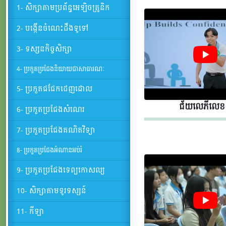
1- សិក្សាតាមប្រព័ន្ធអេឡិចត្រូនិក
2- បង្កើនចំណេះដឹងទូទៅ
3- ទស្សនកិច្ចសិក្សា
4- ប្រកួតប្រជែងនិយាយជាសាធារណៈ
5- ប្រកួតជជែកដេញដោល
ជ័យលេភីលេខ​​
6- ប្រកួតប្រជែងសំណេរ
7- ប្រកួតប្រជែងគណិតវិទ្យា
8- ប្រកួតប្រជែងអំណានអប់រំ
9- ប្រកួតប្រជែងទេព្យកោសល្យ
10- សិក្សាតាមទូរទស្សន៍
11- កីឡា