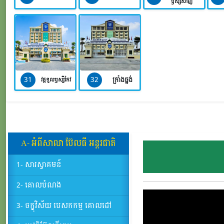
ឫស្សីសាញ់
31
32
ក្រាំងធ្នង់
វត្តទួលឫស្សីកែវ
A- អំពីសាលា​ ប៊ែលធី​ អន្តរជាតិ
1- សារស្វាគមន៍
2- គោលបំណង
3- ចក្ខុវិស័យ បេសកកម្ម គោលដៅ