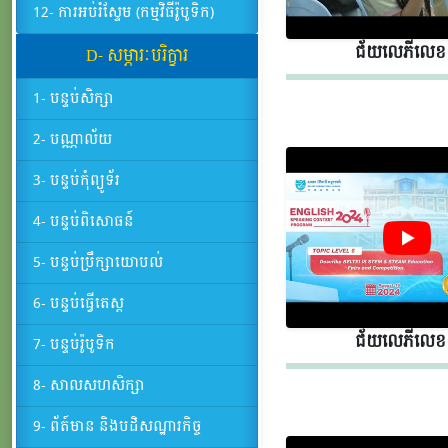
12- ការអប់រំស្ទែម (កម្មវិធីរ៉ូបូទិក)
ជ័យលេភីលេខ​​
D- សម្ភារៈបរិក្ខារ
1- បន្ទប់សិក្សា
2- បណ្ណាល័យ
3- បន្ទប់កុំព្យូទ័រ
4- បន្ទប់ពិសោធន៍
5- បន្ទប់ប្រឹក្សាយោបល់
6- បន្ទប់ធ្វើតេស្ត
ជ័យលេភីលេខ​​
7- បន្ទប់រ៉ូបូទិក
8- សាលសហសិក្សា
9- ព័ត៍មាន និងបដិសណ្ឋារកិច្ច