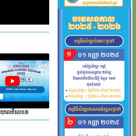
័យលេភីលេខ​​ ៣