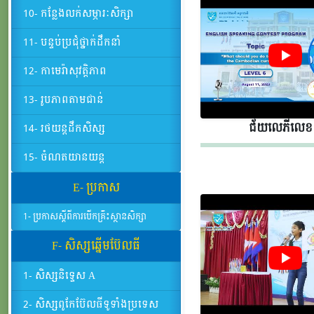
10- កន្លែងលក់សម្ភារៈសិក្សា
11- បន្ទប់ប្រជុំថ្នាក់ដឹកនាំ
12- កាមេរ៉ាសុវត្តិភាព
13- រូបភាពតាមជាន់
ជ័យលេភីលេខ​​
14- រថយន្តដឹកសិស្ស
15- ចំណតយានយន្ត
E- ប្រកាស
1- ប្រកាសស្តីពីការបើកគ្រឹះស្ថានសិក្សា
F- សិស្សឆ្នើមប៊ែលធី
1- សិស្សនិទ្ទេស A
2- សិស្សពូកែប៊ែលធីទូទាំងប្រទេស