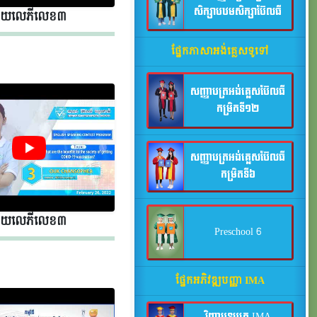
សិក្សាបឋមសិក្សាប៊ែលធី
័យលេភីលេខ​​ ៣
ផ្នែកភាសាអង់គ្លេសទូទៅ
សញ្ញាបត្រអង់គ្លេសប៊ែលធី
កម្រិតទី១២
សញ្ញាបត្រអង់គ្លេសប៊ែលធី
កម្រិតទី៦
័យលេភីលេខ​​ ៣
Preschool 6
ផ្នែកអភិវឌ្ឍបញ្ញា IMA
វិញ្ញាបនបត្រ IMA