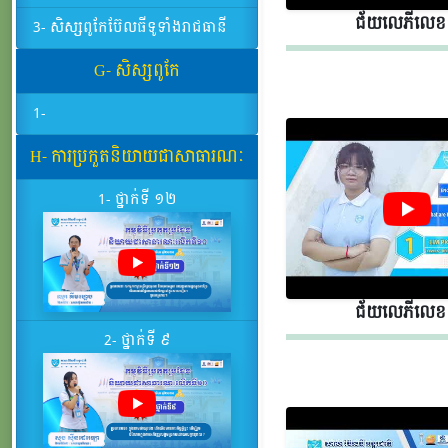
ជ័យលេភីលេខ​​
3- សិស្សពូកែប៊ែលធីទូទាំងរាជធានី
G- សិស្សពូកែ
1-
H- ការប្រកួតនិយាយជាសាធារណៈ
1- ថ្នាក់ទី ១២
ជ័យលេភីលេខ​​
2- ថ្នាក់ទី ៩