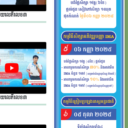
័យលេភីលេខ​​ ៣
័យលេភីលេខ​​ ៣