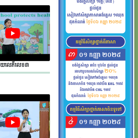
័យលេភីលេខ​​ ៣