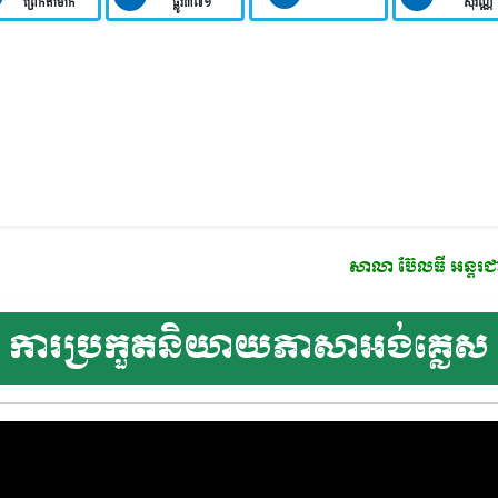
ព្រែកតាមាក់
ផ្លូវ៣៧១
សុវណ្ណ
សាលា​ ប៊ែលធី អន្តរជាតិ
មានកម្មវិធីសិក្ស
ការប្រកួតនិយាយភាសាអង់គ្លេស