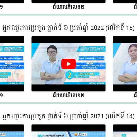
 ១
ជ័យលេភីលេខ​​ ២
ជ
អ្នកឈ្នះការប្រកួត ថ្នាក់ទី ៦ ប្រចាំឆ្នាំ 2022 (លើកទី 15)
 ១
ជ័យលេភីលេខ​​ ២
ជ
អ្នកឈ្នះការប្រកួត ថ្នាក់ទី ៦ ប្រចាំឆ្នាំ 2021 (លើកទី 14)