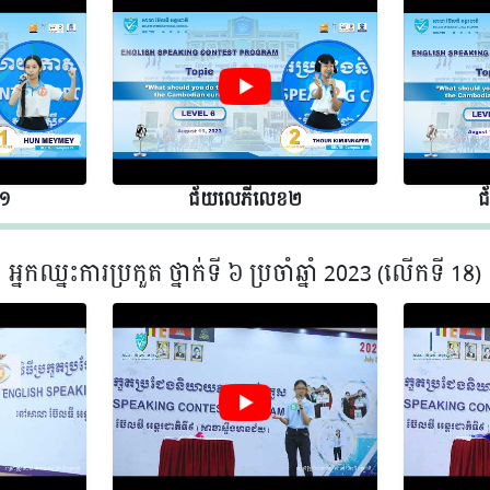
 ១
ជ័យលេភីលេខ​​ ២
ជ
អ្នកឈ្នះការប្រកួត ថ្នាក់ទី ៦ ប្រចាំឆ្នាំ 2023 (លើកទី 18)