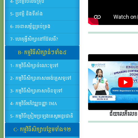
4- ប្រវត្តិប៊ែលធីគ្រុប
5- ប្រវត្តិ និងទីតាំង
6- រចនាសម្ព័ន្ធគ្រប់គ្រង
7- ហេតុអ្វីសិក្សានៅប៊ែលធី?
B- កម្មវិធីសិក្សាធំៗទាំង៥
1- កម្មវិធីសិក្សាចំណេះទូទៅ
2- កម្មវិធីសិក្សាភាសាអង់គ្លេសទូទៅ
3- កម្មវិធីសិក្សាភាសាចិនទូទៅ
4- កម្មវិធីអភិវឌ្ឍបញ្ញា IMA
ជ័យលេភីលេខ​​
5- កម្មវិធីត្រៀមប្រឡងតេស្តអន្តរជាតិ
C- កម្មវិធីសិក្សាបន្ថែមទាំង១២