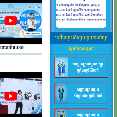
បញ្ជីឈ្មោះសិស្សបញ្ចប់ការសិក្សា
័យលេភីលេខ​​ ៣
ផ្នែកចំណេះទូទៅ
សញ្ញាបត្រមធ្យមសិក្សា
ទុតិយភូមិប៊ែលធី
សញ្ញាបត្រមធ្យម
សិក្សាបឋមភូមិប៊ែលធី
សញ្ញាបត្រមធ្យម