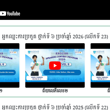
អ្នកឈ្នះការប្រកួត ថ្នាក់ទី ៦ ប្រចាំឆ្នាំ 2026 (លើកទី 23)
 ១
ជ័យលេភីលេខ​​ ២
ជ
អ្នកឈ្នះការប្រកួត ថ្នាក់ទី ៦ ប្រចាំឆ្នាំ 2025 (លើកទី 22)