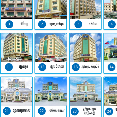
1
2
3
4
គីរីរម្យ
ដេអិន
ផ្សារទួលទំពូង
11
12
13
14
ផ្សារតូច
ផ្សារដីហុយ
រង្វង់មូលកាំកូស៊ីធី
ផ្លូវព្រៃសស្តុប
រង
21
22
ផ្សារឈូកមាស
23
24
រង្វង់មូលកួរស្រូវ
ឫស្សីសាញ់