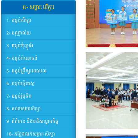
D- សម្ភារៈបរិក្ខារ
1- បន្ទប់សិក្សា
2- បណ្ណាល័យ
3- បន្ទប់កុំព្យូទ័រ
4- បន្ទប់ពិសោធន៍
5- បន្ទប់ប្រឹក្សាយោបល់
6- បន្ទប់ធ្វើតេស្ត
7- បន្ទប់រ៉ូបូទិក
8- សាលសហសិក្សា
9- ព័ត៍មាន និងបដិសណ្ឋារកិច្ច
10- កន្លែងលក់សម្ភារៈសិក្សា