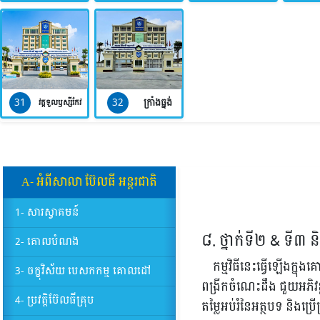
31
32
ក្រាំងធ្នង់
វត្តទួលឫស្សីកែវ
សា
A- អំពីសាលា​ ប៊ែលធី​ អន្តរជាតិ
1- សារស្វាគមន៍
៨. ថ្នាក់ទី២ & ទី៣ 
2- គោលបំណង
កម្មវិធីនេះធ្វើឡើងក្
3- ចក្ខុវិស័យ បេសកកម្ម គោលដៅ
ពង្រីកចំណេះដឹង ជួយអភិវឌ្ឍ
4- ប្រវត្តិប៊ែលធីគ្រុប
តម្លៃអប់រំនៃអត្ថបទ និងប