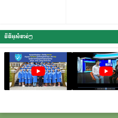
វីឌីអូសំខាន់ៗ