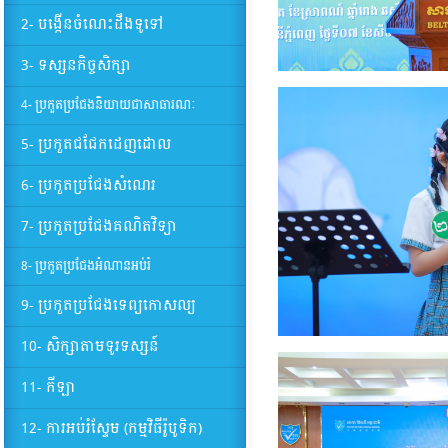
2- បង្កើនចំណេះដឹងទូទៅ
3- ទស្សនកិច្ចសិក្សា
4- ប្រកួតប្រជែងនិយាយជាសាធារណៈ
5- ប្រកួតជជែកដេញដោល
6- ប្រកួតប្រជែងសំណេរ
7- ប្រកួតប្រជែងគណិតវិទ្យា
8- ប្រកួតប្រជែងអំណានអប់រំ
9- ប្រកួតប្រជែងទេព្យកោសល្យ
10- សិក្សាតាមទូរទស្សន៍
11- កីឡា
12- ការអប់រំស្ទែម (កម្មវិធីរ៉ូបូទិក)