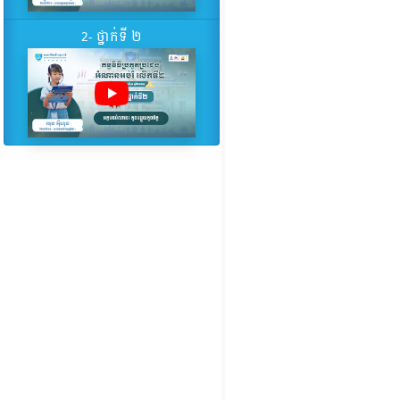
2- ថ្នាក់ទី ២