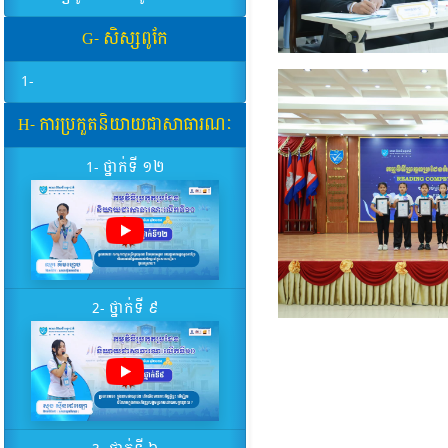
G- សិស្សពូកែ
1-
H- ការប្រកួតនិយាយជាសាធារណៈ
1- ថ្នាក់ទី ១២
2- ថ្នាក់ទី ៩