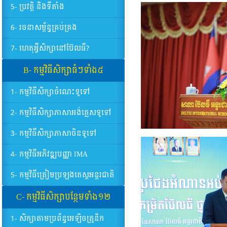
5- ប្រវត្តិ និងទីតាំង
6- រចនាសម្ព័ន្ធគ្រប់គ្រង
7- ហេតុអ្វីសិក្សានៅប៊ែលធី?
B- កម្មវិធីសិក្សាធំៗទាំង៥
1- កម្មវិធីសិក្សាចំណេះទូទៅ
2- កម្មវិធីសិក្សាភាសាអង់គ្លេសទូទៅ
3- កម្មវិធីសិក្សាភាសាចិនទូទៅ
4- កម្មវិធីអភិវឌ្ឍបញ្ញា IMA
5- កម្មវិធីត្រៀមប្រឡងតេស្តអន្តរជាតិ
C- កម្មវិធីសិក្សាបន្ថែមទាំង១២
1- សិក្សាតាមប្រព័ន្ធអេឡិចត្រូនិក