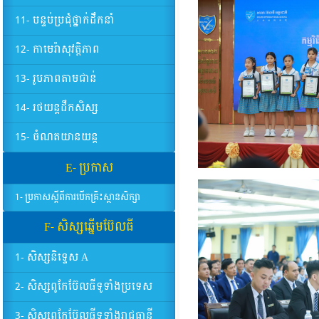
11- បន្ទប់ប្រជុំថ្នាក់ដឹកនាំ
12- កាមេរ៉ាសុវត្តិភាព
13- រូបភាពតាមជាន់
14- រថយន្តដឹកសិស្ស
15- ចំណតយានយន្ត
E- ប្រកាស
1- ប្រកាសស្តីពីការបើកគ្រឹះស្ថានសិក្សា
F- សិស្សឆ្នើមប៊ែលធី
1- សិស្សនិទ្ទេស A
2- សិស្សពូកែប៊ែលធីទូទាំងប្រទេស
3- សិស្សពូកែប៊ែលធីទូទាំងរាជធានី