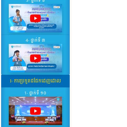
3- ថ្នាក់ទី ៦
4- ថ្នាក់ទី ៣
I- ការប្រកួតជជែកដេញដោល
1- ថ្នាក់ទី ១០