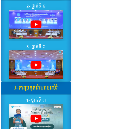
2- ថ្នាក់ទី ៨
3- ថ្នាក់ទី ៦
J- ការប្រកួតអំណានអប់រំ
1- ថ្នាក់ទី ៣