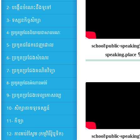
2- បង្កើនចំណេះដឹងទូទៅ
3- ទស្សនកិច្ចសិក្សា
4- ប្រកួតប្រជែងនិយាយជាសាធារណៈ
5- ប្រកួតជជែកដេញដោល
school\public-speaking
speaking.place 
6- ប្រកួតប្រជែងសំណេរ
7- ប្រកួតប្រជែងគណិតវិទ្យា
8- ប្រកួតប្រជែងអំណានអប់រំ
9- ប្រកួតប្រជែងទេព្យកោសល្យ
10- សិក្សាតាមទូរទស្សន៍
11- កីឡា
12- ការអប់រំស្ទែម (កម្មវិធីរ៉ូបូទិក)
school\public-speaking