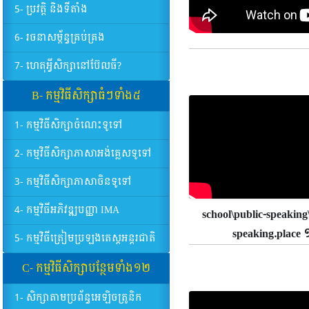
5- ប្រវត្តិ និងទីតាំង
6- រចនាសម្ព័ន្ធគ្រប់គ្រង
7- ហេតុអ្វីសិក្សានៅប៊ែលធី?
B- កម្មវិធីសិក្សាធំៗទាំង៥
1- កម្មវិធីសិក្សាចំណេះទូទៅ
2- កម្មវិធីសិក្សាភាសាអង់គ្លេសទូទៅ
3- កម្មវិធីសិក្សាភាសាចិនទូទៅ
4- កម្មវិធីអភិវឌ្ឍបញ្ញា IMA
school\public-speaking
speaking.place 
5- កម្មវិធីត្រៀមប្រឡងតេស្តអន្តរជាតិ
C- កម្មវិធីសិក្សាបន្ថែមទាំង១២
1- សិក្សាតាមប្រព័ន្ធអេឡិចត្រូនិក