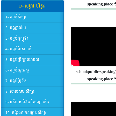
speaking.place 
D- សម្ភារៈបរិក្ខារ
1- បន្ទប់សិក្សា
2- បណ្ណាល័យ
3- បន្ទប់កុំព្យូទ័រ
4- បន្ទប់ពិសោធន៍
5- បន្ទប់ប្រឹក្សាយោបល់
6- បន្ទប់ធ្វើតេស្ត
school\public-speaking
speaking.place 
7- បន្ទប់រ៉ូបូទិក
8- សាលសហសិក្សា
9- ព័ត៍មាន និងបដិសណ្ឋារកិច្ច
10- កន្លែងលក់សម្ភារៈសិក្សា