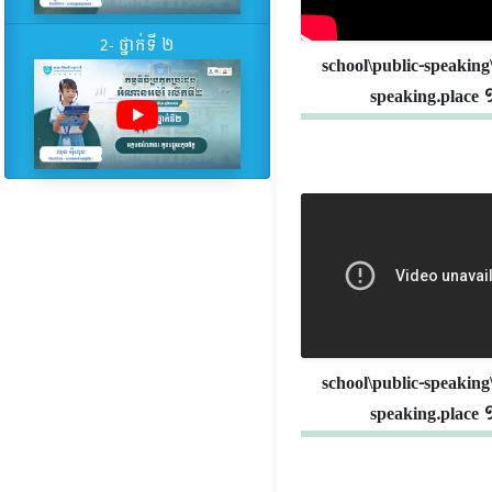
2- ថ្នាក់ទី ២
school\public-speaking
speaking.place 
school\public-speaking
speaking.place 