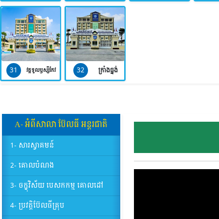
31
32
ក្រាំងធ្នង់
វត្តទួលឫស្សីកែវ
A- អំពីសាលា​ ប៊ែលធី​ អន្តរជាតិ
1- សារស្វាគមន៍
2- គោលបំណង
3- ចក្ខុវិស័យ បេសកកម្ម គោលដៅ
4- ប្រវត្តិប៊ែលធីគ្រុប