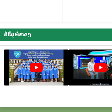
វីឌីអូសំខាន់ៗ