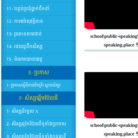
11- បន្ទប់ប្រជុំថ្នាក់ដឹកនាំ
12- កាមេរ៉ាសុវត្តិភាព
13- រូបភាពតាមជាន់
school\public-speaking
speaking.place 
14- រថយន្តដឹកសិស្ស
15- ចំណតយានយន្ត
E- ប្រកាស
1- ប្រកាសស្តីពីការបើកគ្រឹះស្ថានសិក្សា
F- សិស្សឆ្នើមប៊ែលធី
1- សិស្សនិទ្ទេស A
2- សិស្សពូកែប៊ែលធីទូទាំងប្រទេស
school\public-speaking
speaking.place 
3- សិស្សពូកែប៊ែលធីទូទាំងរាជធានី