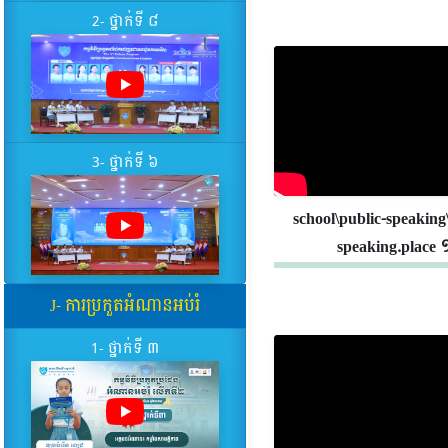
2- ថ្នាក់ទី ៨
3- ថ្នាក់ទី ៦
school\public-speaking
speaking.place 
J- ការប្រកួតអំណានអប់រំ
1- ថ្នាក់ទី ៣