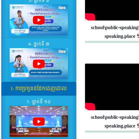
3- ថ្នាក់ទី ៦
school\public-speaking
speaking.place 
4- ថ្នាក់ទី ៣
I- ការប្រកួតជជែកដេញដោល
1- ថ្នាក់ទី ១០
school\public-speaking
speaking.place 