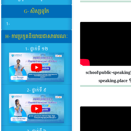
G- សិស្សពូកែ
1-
H- ការប្រកួតនិយាយជាសាធារណៈ
1- ថ្នាក់ទី ១២
school\public-speaking
speaking.place 
2- ថ្នាក់ទី ៩