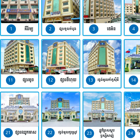
1
2
3
4
គីរីរម្យ
ដេអិន
ផ្សារទួលទំពូង
11
12
13
14
ផ្សារតូច
ផ្សារដីហុយ
រង្វង់មូលកាំកូស៊ីធី
ផ្លូវព្រៃសស្តុប
រង
21
22
ផ្សារឈូកមាស
23
24
រង្វង់មូលកួរស្រូវ
ឫស្សីសាញ់